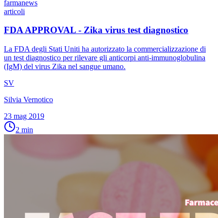
farmanews
articoli
FDA APPROVAL - Zika virus test diagnostico
La FDA degli Stati Uniti ha autorizzato la commercializzazione di
un test diagnostico per rilevare gli anticorpi anti-immunoglobulina
(IgM) del virus Zika nel sangue umano.
SV
Silvia Vernotico
23 mag 2019
2
min