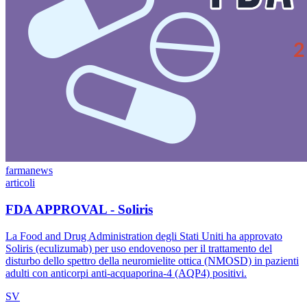
farmanews
articoli
FDA APPROVAL - Soliris
La Food and Drug Administration degli Stati Uniti ha approvato
Soliris (eculizumab) per uso endovenoso per il trattamento del
disturbo dello spettro della neuromielite ottica (NMOSD) in pazienti
adulti con anticorpi anti-acquaporina-4 (AQP4) positivi.
SV