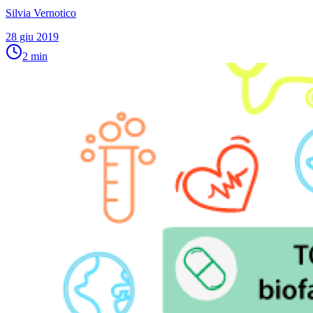
Silvia Vernotico
28 giu 2019
2
min