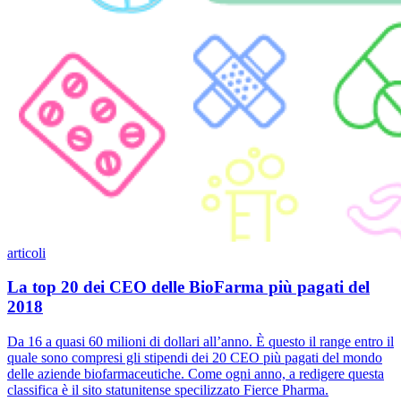
articoli
La top 20 dei CEO delle BioFarma più pagati del
2018
Da 16 a quasi 60 milioni di dollari all’anno. È questo il range entro il
quale sono compresi gli stipendi dei 20 CEO più pagati del mondo
delle aziende biofarmaceutiche. Come ogni anno, a redigere questa
classifica è il sito statunitense specilizzato Fierce Pharma.