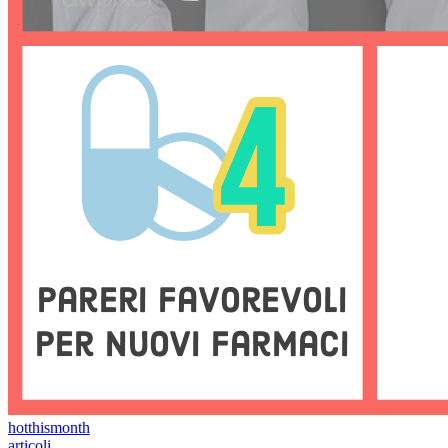
hotthismonth
articoli