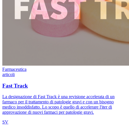
Farmaceutica
articoli
Fast Track
La designazione di Fast Track è una revisione accelerata di un
farmaco per il trattamento di patologie gravi e con un bisogno
medico insoddisfatto. Lo scopo è quello di accelerare l'iter di
approvazione di nuovi farmaci per patologie gravi.
SV