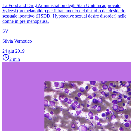
La Food and Drug Administration degli Stati Uniti ha approvato
Vyleesi (bremelanotide) per il trattamento del disturbo del desiderio
sessuale ipoattivo (HSDD, Hypoactive sexual desire disorder) nelle
donne in pre-menopausa.
SV
Silvia Vernotico
24 giu 2019
2
min