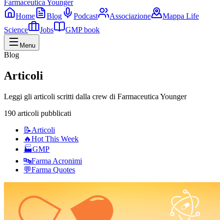
Farmaceutica Younger
Home
Blog
Podcast
Associazione
Mappa Life
Science
Jobs
GMP book
Menu
Blog
Articoli
Leggi gli articoli scritti dalla crew di Farmaceutica Younger
190 articoli pubblicati
📝
Articoli
🔥
Hot This Week
🏭
GMP
🔤
Farma Acronimi
💬
Farma Quotes