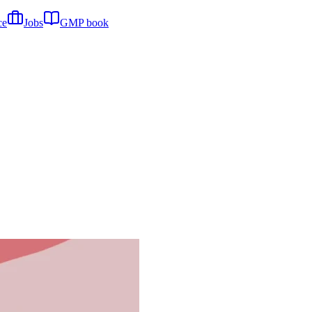
ce
Jobs
GMP book