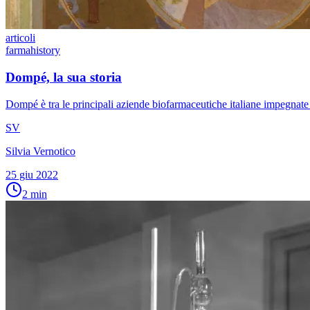
articoli
farmahistory
Dompé, la sua storia
Dompé è tra le principali aziende biofarmaceutiche italiane impegnate n
SV
Silvia Vernotico
25 giu 2022
2
min