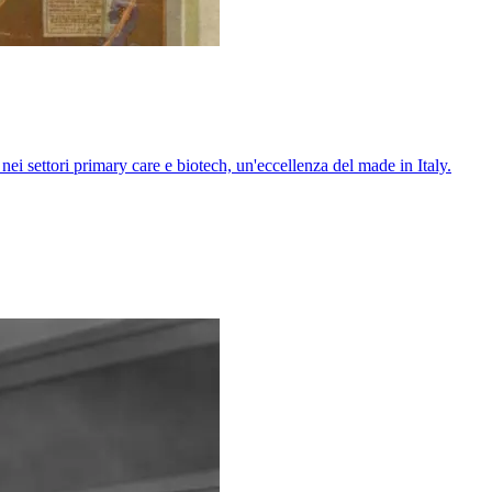
ei settori primary care e biotech, un'eccellenza del made in Italy.