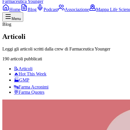
Farmaceutica Younger
Home
Blog
Podcast
Associazione
Mappa Life Scien
Menu
Blog
Articoli
Leggi gli articoli scritti dalla crew di Farmaceutica Younger
190 articoli pubblicati
📝
Articoli
🔥
Hot This Week
🏭
GMP
🔤
Farma Acronimi
💬
Farma Quotes