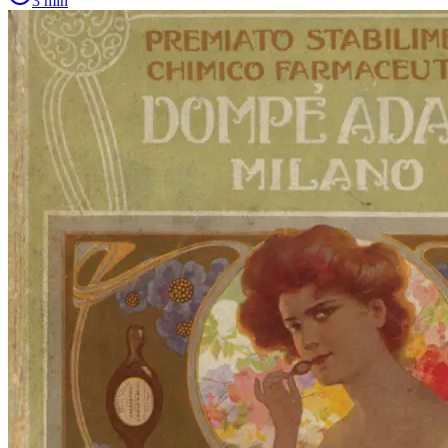
3
min