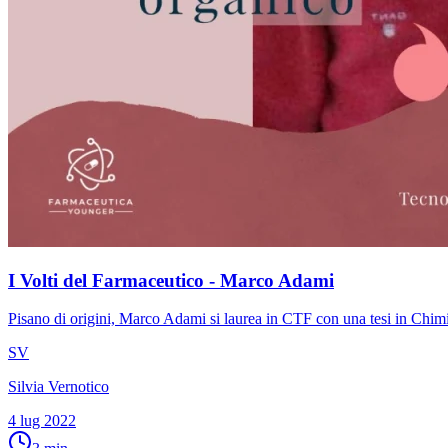
I Volti del Farmaceutico - Marco Adami
Pisano di origini, Marco Adami si laurea in CTF con una tesi in Chimic
SV
Silvia Vernotico
4 lug 2022