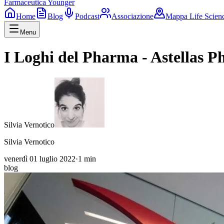
Farmaceutica Younger
Home
Blog
Podcast
Associazione
Mappa Life Scien
Menu
I Loghi del Pharma - Astellas 
Silvia Vernotico
Silvia Vernotico
venerdì 01 luglio 2022
·
1
min
blog