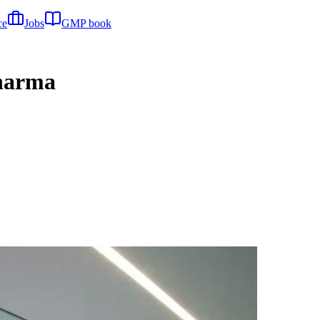
ce
Jobs
GMP book
Pharma