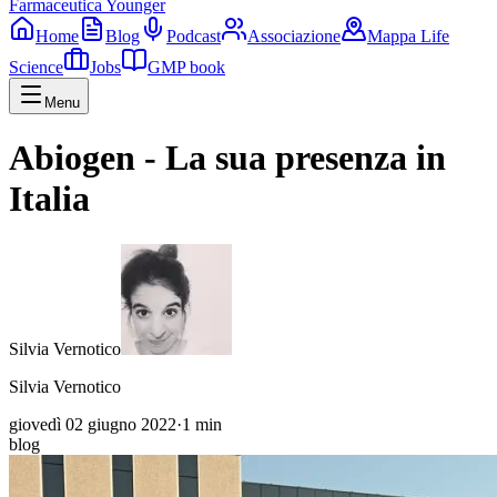
Farmaceutica Younger
Home
Blog
Podcast
Associazione
Mappa Life
Science
Jobs
GMP book
Menu
Abiogen - La sua presenza in
Italia
Silvia Vernotico
Silvia Vernotico
giovedì 02 giugno 2022
·
1
min
blog