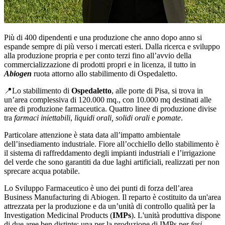
Più di 400 dipendenti e una produzione che anno dopo anno si
espande sempre di più verso i mercati esteri. Dalla ricerca e sviluppo
alla produzione propria e per conto terzi fino all’avvio della
commercializzazione di prodotti propri e in licenza, il tutto in
Abiogen
ruota attorno allo stabilimento di Ospedaletto.
📍Lo stabilimento di
Ospedaletto
, alle porte di Pisa, si trova in
un’area complessiva di 120.000 mq., con 10.000 mq destinati alle
aree di produzione farmaceutica. Quattro linee di produzione divise
tra
farmaci iniettabili
,
liquidi orali, solidi orali
e
pomate
.
Particolare attenzione è stata data all’impatto ambientale
dell’insediamento industriale. Fiore all’occhiello dello stabilimento è
il sistema di raffreddamento degli impianti industriali e l’irrigazione
del verde che sono garantiti da due laghi artificiali, realizzati per non
sprecare acqua potabile.
Lo Sviluppo Farmaceutico è uno dei punti di forza dell’area
Business Manufacturing di Abiogen. Il reparto è costituito da un'area
attrezzata per la produzione e da un’unità di controllo qualità per la
Investigation Medicinal Products (
IMPs
). L'unità produttiva dispone
di due aree ben distinte: una per la produzione di IMPs per
fasi