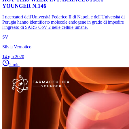
YOUNGER N.146
I ricercatori dell'Università Federico II di Napoli e dell'Università di
Perugia hanno identificato molecole endogene in grado di impedire
l'ingresso di SARS-CoV-2 nelle cellule umane.
SV
Silvia Vernotico
14 giu 2020
2
min