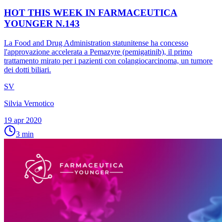
HOT THIS WEEK IN FARMACEUTICA
YOUNGER N.143
La Food and Drug Administration statunitense ha concesso
l'approvazione accelerata a Pemazyre (pemigatinib), il primo
trattamento mirato per i pazienti con colangiocarcinoma, un tumore
dei dotti biliari.
SV
Silvia Vernotico
19 apr 2020
3
min