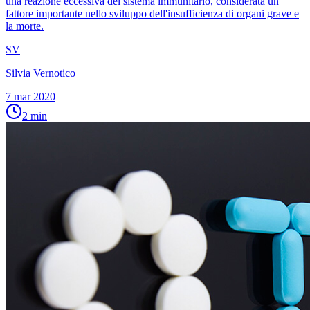
una reazione eccessiva del sistema immunitario, considerata un
fattore importante nello sviluppo dell'insufficienza di organi grave e
la morte.
SV
Silvia Vernotico
7 mar 2020
2
min