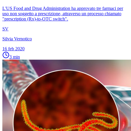
L'US Food and Drug Administration ha approvato tre farmaci per
uso non soggetto a prescrizione, attraverso un processo chiamato
"prescription (Rx)-to-OTC switch".
SV
Silvia Vernotico
16 feb 2020
3
min