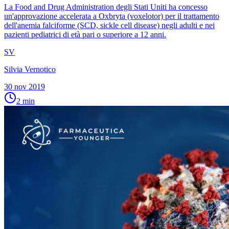
La Food and Drug Administration degli Stati Uniti ha concesso
un'approvazione accelerata a Oxbryta (voxelotor) per il trattamento
dell'anemia falciforme (SCD, sickle cell disease) negli adulti e nei
pazienti pediatrici di età pari o superiore a 12 anni.
SV
Silvia Vernotico
30 nov 2019
2
min