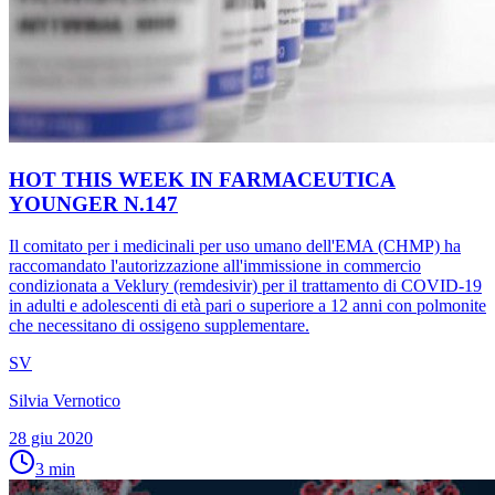
HOT THIS WEEK IN FARMACEUTICA
YOUNGER N.147
Il comitato per i medicinali per uso umano dell'EMA (CHMP) ha
raccomandato l'autorizzazione all'immissione in commercio
condizionata a Veklury (remdesivir) per il trattamento di COVID-19
in adulti e adolescenti di età pari o superiore a 12 anni con polmonite
che necessitano di ossigeno supplementare.
SV
Silvia Vernotico
28 giu 2020
3
min