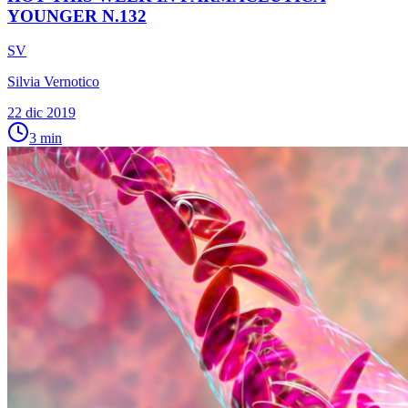
YOUNGER N.132
SV
Silvia Vernotico
22 dic 2019
3
min