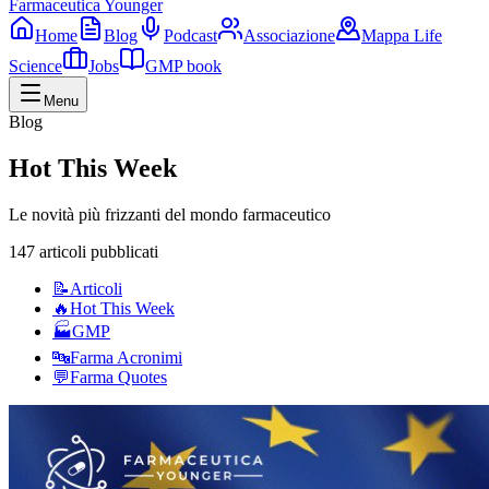
Farmaceutica Younger
Home
Blog
Podcast
Associazione
Mappa Life
Science
Jobs
GMP book
Menu
Blog
Hot This Week
Le novità più frizzanti del mondo farmaceutico
147 articoli pubblicati
📝
Articoli
🔥
Hot This Week
🏭
GMP
🔤
Farma Acronimi
💬
Farma Quotes