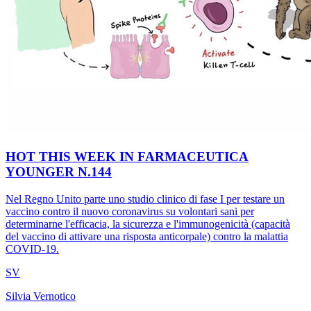
HOT THIS WEEK IN FARMACEUTICA
YOUNGER N.144
Nel Regno Unito parte uno studio clinico di fase I per testare un
vaccino contro il nuovo coronavirus su volontari sani per
determinarne l'efficacia, la sicurezza e l'immunogenicità (capacità
del vaccino di attivare una risposta anticorpale) contro la malattia
COVID-19.
SV
Silvia Vernotico