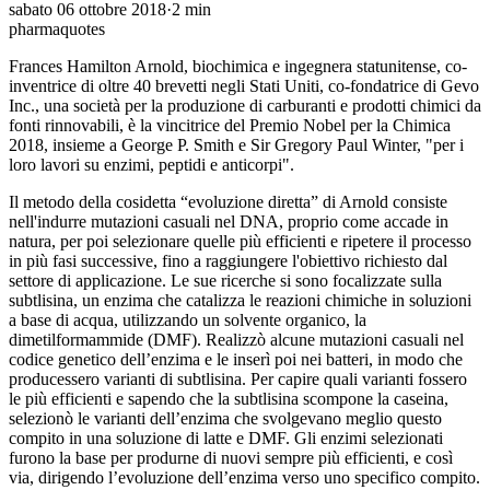
sabato 06 ottobre 2018
·
2
min
pharmaquotes
Frances Hamilton Arnold, biochimica e ingegnera statunitense, co-
inventrice di oltre 40 brevetti negli Stati Uniti, co-fondatrice di Gevo
Inc., una società per la produzione di carburanti e prodotti chimici da
fonti rinnovabili, è la vincitrice del Premio Nobel per la Chimica
2018, insieme a George P. Smith e Sir Gregory Paul Winter, "per i
loro lavori su enzimi, peptidi e anticorpi".
Il metodo della cosidetta “evoluzione diretta” di Arnold consiste
nell'indurre mutazioni casuali nel DNA, proprio come accade in
natura, per poi selezionare quelle più efficienti e ripetere il processo
in più fasi successive, fino a raggiungere l'obiettivo richiesto dal
settore di applicazione. Le sue ricerche si sono focalizzate sulla
subtlisina, un enzima che catalizza le reazioni chimiche in soluzioni
a base di acqua, utilizzando un solvente organico, la
dimetilformammide (DMF). Realizzò alcune mutazioni casuali nel
codice genetico dell’enzima e le inserì poi nei batteri, in modo che
producessero varianti di subtlisina. Per capire quali varianti fossero
le più efficienti e sapendo che la subtlisina scompone la caseina,
selezionò le varianti dell’enzima che svolgevano meglio questo
compito in una soluzione di latte e DMF. Gli enzimi selezionati
furono la base per produrne di nuovi sempre più efficienti, e così
via, dirigendo l’evoluzione dell’enzima verso uno specifico compito.