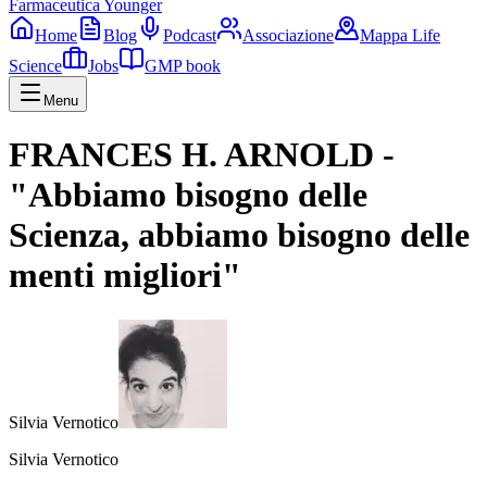
Farmaceutica Younger
Home
Blog
Podcast
Associazione
Mappa Life
Science
Jobs
GMP book
Menu
FRANCES H. ARNOLD -
"Abbiamo bisogno delle
Scienza, abbiamo bisogno delle
menti migliori"
Silvia Vernotico
Silvia Vernotico