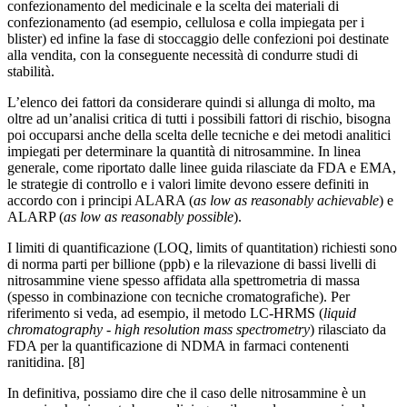
confezionamento del medicinale e la scelta dei materiali di
confezionamento (ad esempio, cellulosa e colla impiegata per i
blister) ed infine la fase di stoccaggio delle confezioni poi destinate
alla vendita, con la conseguente necessità di condurre studi di
stabilità.
L’elenco dei fattori da considerare quindi si allunga di molto, ma
oltre ad un’analisi critica di tutti i possibili fattori di rischio, bisogna
poi occuparsi anche della scelta delle tecniche e dei metodi analitici
impiegati per determinare la quantità di nitrosammine. In linea
generale, come riportato dalle linee guida rilasciate da FDA e EMA,
le strategie di controllo e i valori limite devono essere definiti in
accordo con i principi ALARA (
as low as reasonably achievable
) e
ALARP (
as low as reasonably possible
).
I limiti di quantificazione (LOQ, limits of quantitation) richiesti sono
di norma parti per billione (ppb) e la rilevazione di bassi livelli di
nitrosammine viene spesso affidata alla spettrometria di massa
(spesso in combinazione con tecniche cromatografiche). Per
riferimento si veda, ad esempio, il metodo LC-HRMS (
liquid
chromatography - high resolution mass spectrometry
) rilasciato da
FDA per la quantificazione di NDMA in farmaci contenenti
ranitidina. [8]
In definitiva, possiamo dire che il caso delle nitrosammine è un