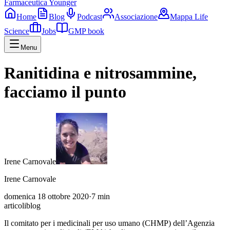
Farmaceutica Younger
Home
Blog
Podcast
Associazione
Mappa Life
Science
Jobs
GMP book
Menu
Ranitidina e nitrosammine,
facciamo il punto
Irene Carnovale
Irene Carnovale
domenica 18 ottobre 2020
·
7
min
articoli
blog
Il comitato per i medicinali per uso umano (CHMP) dell’Agenzia