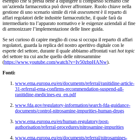
esempio che si presta bene a dipingere il complesso scenario che
un’azienda farmaceutica può dover affrontare. Ruolo chiave nella
gestione di uno scenario simile di
risk assessment
è il reparto di
affari regolatori delle industrie farmaceutiche, il quale farà da
intermediario tra l’apparato normativo e le esigenze aziendali al fine
di armonizzare l’implementazione delle linee guida.
Se sei curioso di capire meglio di cosa si occupa il reparto di affari
regolatori, guarda la replica del nostro aperitivo digitale con le
esperte del settore, durante il quale abbiamo affrontati vari
hot topic
del settore tra cui anche quello delle nitrosammine
(
https://www.youtube.com/watch?v=Iv50zbpHANw
).
Fonti:
www.ema.europa.eu/en/documents/referral/ranitidine-article-
31-referral-ema-confirms-recommendation-suspend-all-
ranitidine-medicines-eu_en.pdf
www.fda.gov/regulatory-information/search-fda-guidance-
documents/control-nitrosamine-impurities-human-drugs
www.ema.europa.eu/en/human-regulatory/post-
authorisation/referral-procedures/nitrosamine-impurities
www.ema.europa.eu/en/documents/referral/nitrosamines-