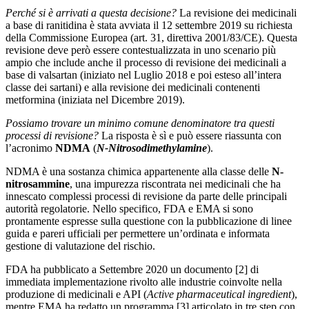
Perché si è arrivati a questa decisione?
La revisione dei medicinali
a base di ranitidina è stata avviata il 12 settembre 2019 su richiesta
della Commissione Europea (art. 31, direttiva 2001/83/CE). Questa
revisione deve però essere contestualizzata in uno scenario più
ampio che include anche il processo di revisione dei medicinali a
base di valsartan (iniziato nel Luglio 2018 e poi esteso all’intera
classe dei sartani) e alla revisione dei medicinali contenenti
metformina (iniziata nel Dicembre 2019).
Possiamo trovare un minimo comune denominatore tra questi
processi di revisione?
La risposta è sì e può essere riassunta con
l’acronimo
NDMA
(
N-Nitrosodimethylamine
).
NDMA è una sostanza chimica appartenente alla classe delle
N-
nitrosammine
, una impurezza riscontrata nei medicinali che ha
innescato complessi processi di revisione da parte delle principali
autorità regolatorie. Nello specifico, FDA e EMA si sono
prontamente espresse sulla questione con la pubblicazione di linee
guida e pareri ufficiali per permettere un’ordinata e informata
gestione di valutazione del rischio.
FDA ha pubblicato a Settembre 2020 un documento [2] di
immediata implementazione rivolto alle industrie coinvolte nella
produzione di medicinali e API (
Active pharmaceutical ingredient
),
mentre EMA ha redatto un programma [3] articolato in tre step con