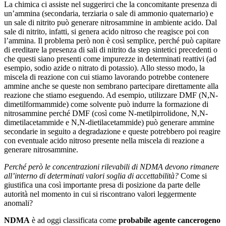
La chimica ci assiste nel suggerirci che la concomitante presenza di
un’ammina (secondaria, terziaria o sale di ammonio quaternario) e
un sale di nitrito può generare nitrosammine in ambiente acido. Dal
sale di nitrito, infatti, si genera acido nitroso che reagisce poi con
l’ammina. Il problema però non è così semplice, perché può capitare
di ereditare la presenza di sali di nitrito da step sintetici precedenti o
che questi siano presenti come impurezze in determinati reattivi (ad
esempio, sodio azide o nitrato di potassio). Allo stesso modo, la
miscela di reazione con cui stiamo lavorando potrebbe contenere
ammine anche se queste non sembrano partecipare direttamente alla
reazione che stiamo eseguendo. Ad esempio, utilizzare DMF (N,N-
dimetilformammide) come solvente può indurre la formazione di
nitrosammine perché DMF (così come N-metilpirrolidone, N,N-
dimetilacetammide e N,N-dietilacetammide) può generare ammine
secondarie in seguito a degradazione e queste potrebbero poi reagire
con eventuale acido nitroso presente nella miscela di reazione a
generare nitrosammine.
Perché però le concentrazioni rilevabili di NDMA devono rimanere
all’interno di determinati valori soglia di accettabilità?
Come si
giustifica una così importante presa di posizione da parte delle
autorità nel momento in cui si riscontrano valori leggermente
anomali?
NDMA
è ad oggi classificata come
probabile agente cancerogeno