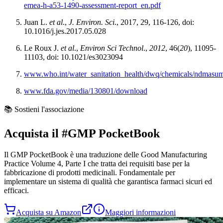
emea-h-a53-1490-assessment-report_en.pdf
Juan L.
et al
.,
J. Environ. Sci
., 2017, 29, 116-126, doi:
10.1016/j.jes.2017.05.028
Le Roux J.
et al
.,
Environ Sci Technol
.,
2012
, 46(
20
), 11095-
11103, doi: 10.1021/es3023094
www.who.int/water_sanitation_health/dwq/chemicals/ndmas
www.fda.gov/media/130801/download
📚 Sostieni l'associazione
Acquista il
#GMP PocketBook
Il
GMP PocketBook
è una traduzione delle Good Manufacturing
Practice Volume 4, Parte I che tratta dei requisiti base per la
fabbricazione di prodotti medicinali. Fondamentale per
implementare un sistema di qualità che garantisca farmaci sicuri ed
efficaci.
Acquista su Amazon
Maggiori informazioni