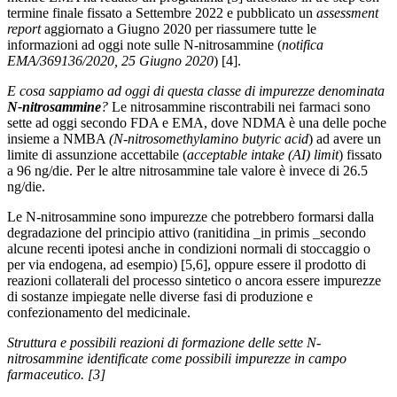
termine finale fissato a Settembre 2022 e pubblicato un
assessment
report
aggiornato a Giugno 2020 per riassumere tutte le
informazioni ad oggi note sulle N-nitrosammine (
notifica
EMA/369136/2020, 25 Giugno 2020
) [4].
E cosa sappiamo ad oggi di questa classe di impurezze denominata
N-nitrosammine
?
Le nitrosammine riscontrabili nei farmaci sono
sette ad oggi secondo FDA e EMA, dove NDMA è una delle poche
insieme a NMBA
(N-nitrosomethylamino butyric acid
) ad avere un
limite di assunzione accettabile (
acceptable intake (AI) limit
) fissato
a 96 ng/die. Per le altre nitrosammine tale valore è invece di 26.5
ng/die.
Le N-nitrosammine sono impurezze che potrebbero formarsi dalla
degradazione del principio attivo (ranitidina _in primis _secondo
alcune recenti ipotesi anche in condizioni normali di stoccaggio o
per via endogena, ad esempio) [5,6], oppure essere il prodotto di
reazioni collaterali del processo sintetico o ancora essere impurezze
di sostanze impiegate nelle diverse fasi di produzione e
confezionamento del medicinale.
Struttura e possibili reazioni di formazione delle sette N-
nitrosammine identificate come possibili impurezze in campo
farmaceutico. [3]