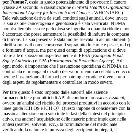
per l’uomo7
, ossia in grado potenzialmente di provocare il cancro
(classe 2A secondo la classificazione di
World Health’s Organization
International Agency for Research and Cancer
- WHO’s IARC).
Tale valutazione deriva da studi condotti sugli animali, dove invece
la sua azione cancerogena e genotossica è stata verificata. NDMA
non risulterebbe essere pericolosa se ingerita in quantità ridotte e non
è accertato che possa aumentare la possibilità di indurre la comparsa
di tumore. La sua presenza è stata inoltre rilevata in alcuni alimenti (i
nitriti sono usati come conservanti soprattutto in carne e pesce, n.d.r)
e forniture d’acqua, ma per questi campi di applicazione ci si deve
rifare alle disposizioni rispettivamente di EFSA (
European Food
Safety Authority
) e EPA (
Environmental Protection Agency
). Ad
ogni modo, è importante che l’assunzione quotidiana di NDMA sia
controllata e rimanga al di sotto dei valori ritenuti accettabili, ed ecco
perché l’assunzione di farmaci per patologie croniche diventa uno
degli aspetti da regolamentare e controllare in modo severo.
Per fare questo è stato imposto dalle autorità alle aziende
farmaceutiche e produttrici di API di condurre un
risk assessment
,
ovvero un'analisi del rischio dei processi produttivi in accordo con le
linee guida ICH Q9 e ICH Q7. Questo impone di considerare con la
massima attenzione non solo tutte le fasi della sintesi del principio
attivo, ma anche l’acquisizione delle materie prime impiegate nella
sintesi (reattivi, solventi, ecc.), la formulazione del medicinale
verificando la natura e le purezza degli eccipienti impiegati, il