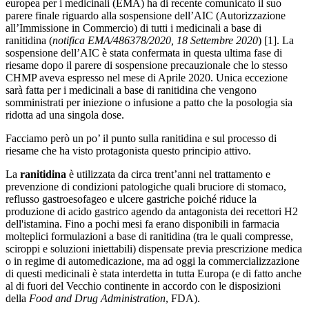
europea per i medicinali (EMA) ha di recente comunicato il suo
parere finale riguardo alla sospensione dell’AIC (Autorizzazione
all’Immissione in Commercio) di tutti i medicinali a base di
ranitidina (
notifica EMA/486378/2020, 18 Settembre 2020
) [1]. La
sospensione dell’AIC è stata confermata in questa ultima fase di
riesame dopo il parere di sospensione precauzionale che lo stesso
CHMP aveva espresso nel mese di Aprile 2020. Unica eccezione
sarà fatta per i medicinali a base di ranitidina che vengono
somministrati per iniezione o infusione a patto che la posologia sia
ridotta ad una singola dose.
Facciamo però un po’ il punto sulla ranitidina e sul processo di
riesame che ha visto protagonista questo principio attivo.
La
ranitidina
è utilizzata da circa trent’anni nel trattamento e
prevenzione di condizioni patologiche quali bruciore di stomaco,
reflusso gastroesofageo e ulcere gastriche poiché riduce la
produzione di acido gastrico agendo da antagonista dei recettori H2
dell'istamina. Fino a pochi mesi fa erano disponibili in farmacia
molteplici formulazioni a base di ranitidina (tra le quali compresse,
sciroppi e soluzioni iniettabili) dispensate previa prescrizione medica
o in regime di automedicazione, ma ad oggi la commercializzazione
di questi medicinali è stata interdetta in tutta Europa (e di fatto anche
al di fuori del Vecchio continente in accordo con le disposizioni
della
Food and Drug Administration
, FDA).