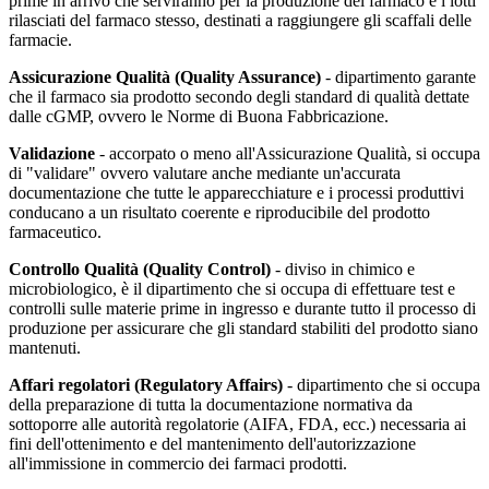
prime in arrivo che serviranno per la produzione del farmaco e i lotti
rilasciati del farmaco stesso, destinati a raggiungere gli scaffali delle
farmacie.
Assicurazione Qualità (Quality Assurance)
- dipartimento garante
che il farmaco sia prodotto secondo degli standard di qualità dettate
dalle cGMP, ovvero le Norme di Buona Fabbricazione.
Validazione
- accorpato o meno all'Assicurazione Qualità, si occupa
di "validare" ovvero valutare anche mediante un'accurata
documentazione che tutte le apparecchiature e i processi produttivi
conducano a un risultato coerente e riproducibile del prodotto
farmaceutico.
Controllo Qualità (Quality Control)
- diviso in chimico e
microbiologico, è il dipartimento che si occupa di effettuare test e
controlli sulle materie prime in ingresso e durante tutto il processo di
produzione per assicurare che gli standard stabiliti del prodotto siano
mantenuti.
Affari regolatori (Regulatory Affairs)
- dipartimento che si occupa
della preparazione di tutta la documentazione normativa da
sottoporre alle autorità regolatorie (AIFA, FDA, ecc.) necessaria ai
fini dell'ottenimento e del mantenimento dell'autorizzazione
all'immissione in commercio dei farmaci prodotti.