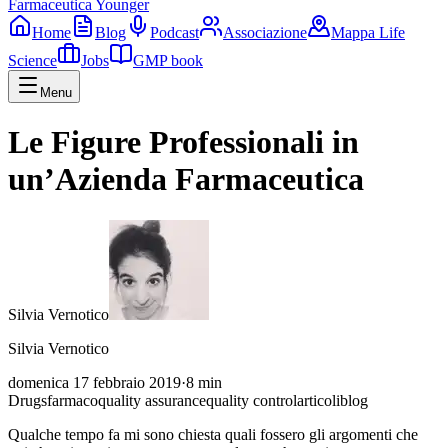
Farmaceutica Younger
Home
Blog
Podcast
Associazione
Mappa Life
Science
Jobs
GMP book
Menu
Le Figure Professionali in
un’Azienda Farmaceutica
Silvia Vernotico
Silvia Vernotico
domenica 17 febbraio 2019
·
8
min
Drugs
farmaco
quality assurance
quality control
articoli
blog
Qualche tempo fa mi sono chiesta quali fossero gli argomenti che