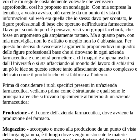
voi che mi seguite costantemente volevate che venissero
approfonditi, così ho proposto un sondaggio. Con mia sorpresa la
tematica, a vostro avviso, più carente da un punto di vista di
informazioni sul web era quella che io stesso davo per scontato, le
figure professionali di base che operano nell'industria farmaceutica.
Davo per scontato perchè pensavo, visti vari gruppi facebook, che
fosse un argomento già ampiamente trattato. Ma a quanto pare, con
mia meraviglia, non lo è affatto o meglio non lo è abbastanza. Per
questo ho deciso di sviscerare l'argomento proponendovi un quadro
delle figure professionali base che si ritrovano in ogni azienda
farmaceutica e che potrà permettere a chi magari è appena uscito
dall'Università o si sta affacciando al mondo del lavoro di schiarirsi
un pò le idee su questo settore tanto affascinante quanto complesso e
delicato come il prodotto che vi si fabbrica all’interno.
Prima di considerare i ruoli specifici presenti in un'azienda
farmaceutica, vediamo prima come è strutturata e quali sono le
principali aree che si trovano tipicamente all'interno di un'azienda
farmaceutica:
Produzione
- è il cuore dell'azienda farmaceutica, dove avviene la
produzione del farmaco.
Magazzino
- accorpato o meno alla produzione da un punto di vista
dell'organigramma, è il luogo dove vengono stoccate le materie