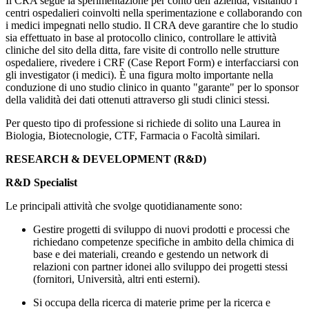
Il CRA segue la sperimentazione per conto dell’azienda, visitando i
centri ospedalieri coinvolti nella sperimentazione e collaborando con
i medici impegnati nello studio. Il CRA deve garantire che lo studio
sia effettuato in base al protocollo clinico, controllare le attività
cliniche del sito della ditta, fare visite di controllo nelle strutture
ospedaliere, rivedere i CRF (Case Report Form) e interfacciarsi con
gli investigator (i medici). È una figura molto importante nella
conduzione di uno studio clinico in quanto "garante" per lo sponsor
della validità dei dati ottenuti attraverso gli studi clinici stessi.
Per questo tipo di professione si richiede di solito una Laurea in
Biologia, Biotecnologie, CTF, Farmacia o Facoltà similari.
RESEARCH & DEVELOPMENT (R&D)
R&D Specialist
Le principali attività che svolge quotidianamente sono:
Gestire progetti di sviluppo di nuovi prodotti e processi che
richiedano competenze specifiche in ambito della chimica di
base e dei materiali, creando e gestendo un network di
relazioni con partner idonei allo sviluppo dei progetti stessi
(fornitori, Università, altri enti esterni).
Si occupa della ricerca di materie prime per la ricerca e